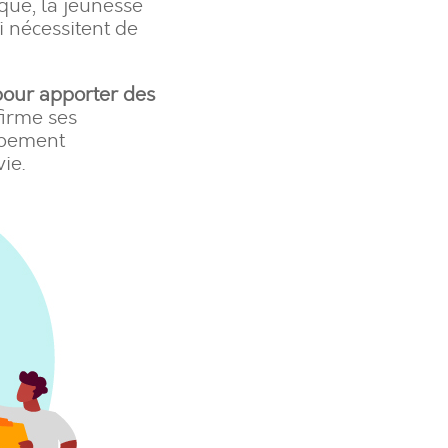
tique, la jeunesse
i nécessitent de
pour apporter des
ffirme ses
oppement
ie.