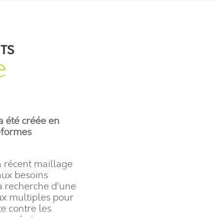
NTS
e
 été créée en
réformes
n récent maillage
aux besoins
la recherche d’une
ux multiples pour
te contre les