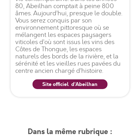
Margon
80, Abeilhan comptait à peine 800
âmes. Aujourd’hui, presque le double.
Vous serez conquis par son
Montesquieu
environnement pittoresque où se
mélangent les espaces paysagers
Murviel-les-Béziers
viticoles d’où sont issus les vins des
Côtes de Thongue, les espaces
Neffiès
naturels des bords de la rivière, et la
sérénité et les vieilles rues pavées du
centre ancien chargé d’histoire.
Pailhès
Site officiel d’Abeilhan
Pouzolles
Puimisson
Puissalicon
Dans la même rubrique :
Roquessels