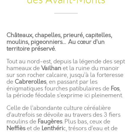
des Avant-Monts
Châteaux, chapelles, prieuré, capitelles,
moulins, pigeonniers… Au cœur d’un
territoire préservé.
Tout au nord-est, depuis la légende des sept
hameaux de
Vailhan
et la ruine du manoir
sur son rocher calcaire, jusqu’à la forteresse
de
Cabrerolles
, en passant par les
énigmatiques fourches patibulaires de
Fos
,
la période féodale s’exprime ici pleinement.
Celle de l’abondante culture céréalière
d’autrefois se dévoile au travers des 3 fiers
moulins de
Faugères
. Plus bas, ceux de
Neffiès
et de
Lenthéri
c, trésors d’eau et de