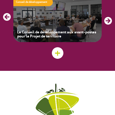
Conseil de développement
Commu
isite
Le Conseil de développement aux avant-postes
Mag
pour le Projet de territoire
Pet
+