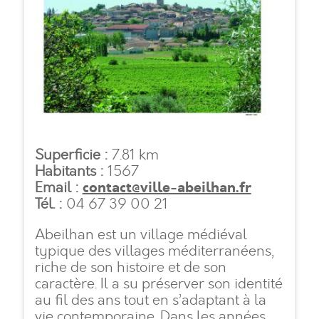
Causses et Veyran
Caussiniojouls
Faugères
Fos
Superficie :
7.81 km
Habitants :
1567
Fouzilhon
contact@ville-abeilhan.fr
Email :
Tél. :
04 67 39 00 21
Gabian
Abeilhan est un village médiéval
typique des villages méditerranéens,
Laurens
riche de son histoire et de son
caractère. Il a su préserver son identité
Magalas
au fil des ans tout en s’adaptant à la
vie contemporaine. Dans les années