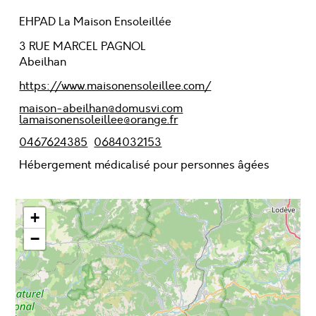
EHPAD La Maison Ensoleillée
3 RUE MARCEL PAGNOL
Abeilhan
https://www.maisonensoleillee.com/
maison-abeilhan@domusvi.com
lamaisonensoleillee@orange.fr
0467624385
0684032153
Hébergement médicalisé pour personnes âgées
+
−