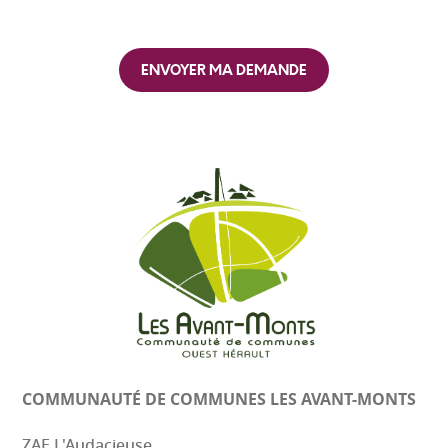
à
n
c
d
o
e
ENVOYER MA DEMANDE
c
*
h
e
r
*
COMMUNAUTÉ DE COMMUNES
LES AVANT-MONTS
ZAE L'Audacieuse