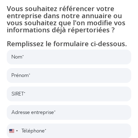
Vous souhaitez référencer votre
entreprise dans notre annuaire ou
vous souhaitez que l'on modifie vos
informations déjà répertoriées ?
Remplissez le formulaire ci-dessous.
N
o
m
P
*
r
é
S
n
I
o
R
m
A
E
*
d
T
r
*
T
e
é
s