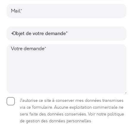
l
s
M
é
e
a
p
e
i
h
n
l
O
o
t
Objet de votre demande*
*
b
n
r
j
e
e
V
e
*
p
o
t
r
t
d
i
r
e
s
e
v
e
d
o
*
e
t
m
r
C
J’autorise ce site à conserver mes données transmises
a
e
a
via ce formulaire. Aucune exploitation commerciale ne
n
d
s
sera faite des données conservées. Voir notre politique
d
e
e
de gestion des données personnelles
e
m
s
*
a