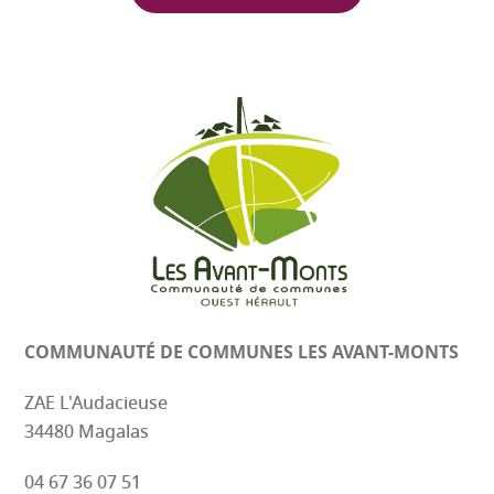
*
h
e
r
*
COMMUNAUTÉ DE COMMUNES
LES AVANT-MONTS
ZAE L'Audacieuse
34480 Magalas
04 67 36 07 51