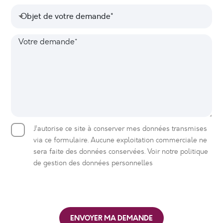
n
l
O
o
t
Objet de votre demande*
*
b
n
r
j
e
e
V
e
*
p
o
t
r
t
d
i
r
e
s
e
v
e
d
o
*
e
t
m
r
C
J’autorise ce site à conserver mes données transmises
a
e
a
via ce formulaire. Aucune exploitation commerciale ne
n
d
s
sera faite des données conservées. Voir notre politique
d
e
e
de gestion des données personnelles
e
m
s
*
a
à
n
c
d
o
e
ENVOYER MA DEMANDE
c