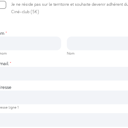
Je ne réside pas sur le territoire et souhaite devenir adhérent d
Ciné-club (5€)
om
*
énom
Nom
mail
*
resse
esse ligne 1