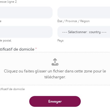
esse ligne 2
le
État / Province / Région
e postal
Pays
stificatif de domicile
*
tificatif de domicile
Envoyer