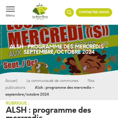
Panneau de gestion des cookies
CONTACTEZ-NOUS
Menu
ALSH : PROGRAMME DES MERCREDIS –
SEPTEMBRE/OCTOBRE 2024
Accueil
La communauté de communes
Nos
Alsh : programme des mercredis –
publications
septembre/octobre 2024
RUBRIQUE :
ALSH : programme des