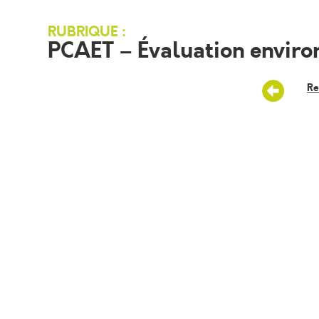
RUBRIQUE :
PCAET – Évaluation envir
Re