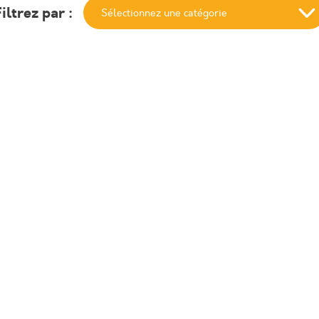
iltrez par :
ai-
Vacances – Pâques 2023
Voir
Télécharger