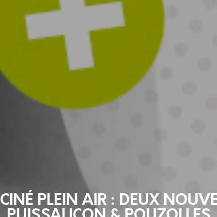
CINÉ PLEIN AIR : DEUX NOUV
PUISSALICON & POUZOLLES