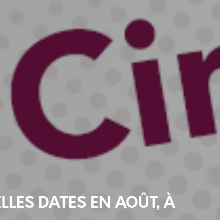
ELLES DATES EN AOÛT, À