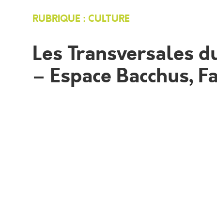
RUBRIQUE : CULTURE
Les Transversales du
– Espace Bacchus, F
Les Transversales
Du 21 au 23 juillet – Espace Bacchus et p
Site ouvert à partir de 19h30 – Représenta
En raison de l’arrêté en cours sur les risq
21 au 23 juillet Salle Bacchus à Faugères. 
monde viticole engagé et l’histoire du Lan
d’époque. “De Brel en Brel” revisitera le 
clôture, Le Cabaret de poche invitera peti
cirque, autour de prouesses circassiennes