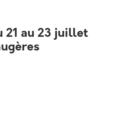
 21 au 23 juillet
augères
arvis, FAUGÈRES
tions à 21 h – en entrée libre
ues incendies, “Les Transversales” se tiendront du
En ouverture, le Collectif Sirventes évoquera le
guedoc autour de poésie occitane et de récits
répertoire du grand Jacques avec finesse. En
ts et grands à plonger dans l’univers magique du
 et de musique.