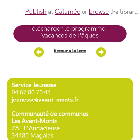
Publish
Calaméo
browse
at
or
the library.
Télécharger le programme -
Vacances de Pâques
Retour à la liste
Service Jeunesse
04.67.80.70.44
jeunesse@avant-monts.fr
Communauté de communes
Les Avant-Mont
s
ZAE L’Audacieuse
34480 Magalas