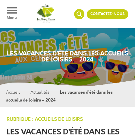
Panneau de gestion des cookies
CONTACTEZ-NOUS
Menu
LES VACANCES D’ÉTÉ DANS LES ACCUEILS
DE LOISIRS – 2024
Les vacances d’été dans les
Accueil
Actualités
accueils de loisirs – 2024
RUBRIQUE : ACCUEILS DE LOISIRS
LES VACANCES D’ÉTÉ DANS LES