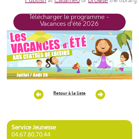
Publish
Calaméo
browse
at
or
the library.
Télécharger le programme -
Vacances d'été 2026
Retour à la liste
Service Jeunesse
04.67.80.70.44