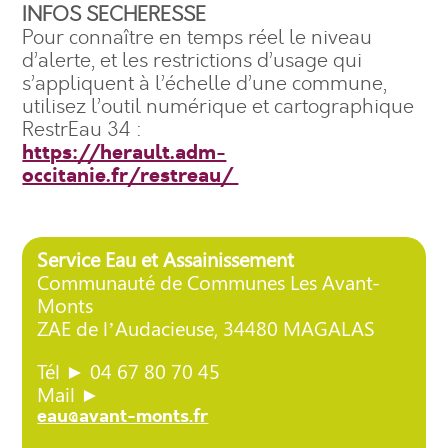
INFOS SECHERESSE
Pour connaître en temps réel le niveau
d’alerte, et les restrictions d’usage qui
s’appliquent à l’échelle d’une commune,
utilisez l’outil numérique et cartographique
RestrEau 34 :
https://herault.adm-
occitanie.fr/restreau/
Service Eau et Assainissement
Communauté de Communes Les Avant-
Monts
ZAE de l’Audacieuse, 34480 MAGALAS
Tél ► 04 67 80 70 45
Mail ►
eau@avant-monts.fr