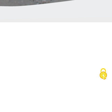
Communauté de communes
Les Avant-Monts
ZAE L’Audacieuse
34480 Magalas
04.67.36.07.51