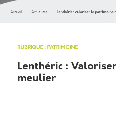
Lenthéric : valoriser le patrimoine
Accueil
Actualités
RUBRIQUE : PATRIMOINE
Lenthéric : Valorise
meulier
Lenthéric : Valoriser le patrimoine meulier
Moulins à eau, à vent… Le territoire des
ouvrages – formant parfois d’étonnants 