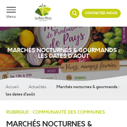
Panneau de gestion des cookies
CONTACTEZ-NOUS
Menu
MARCHÉS NOCTURNES & GOURMANDS :
LES DATES D’AOÛT
Marchés nocturnes & gourmands :
Accueil
Actualités
les dates d’août
RUBRIQUE : COMMUNAUTÉ DES COMMUNES
MARCHÉS NOCTURNES &