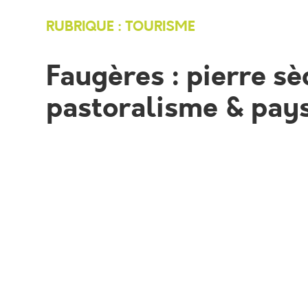
RUBRIQUE : TOURISME
Faugères : pierre sè
pastoralisme & pay
L’Office de tourisme des Avant-Monts pro
local à Faugères, en compagnie d’une guid
cœur de la garrigue, les participants pourr
végétation, traces d’ activités humaines…
Le parcours mène à plusieurs capitelles po
les raisons d’ implantation de ces constru
tous, une visite qui permet de comprendre 
en profitant de la fraîcheur naturelle des l