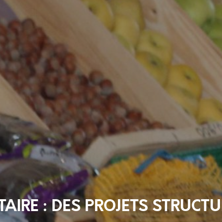
IRE : DES PROJETS STRUCTU